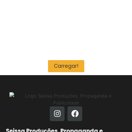
Consumidor on-line
Consumidor On-line Nos tempos passados os consumidores eram
meros ludíbrios, nada mais do que um esquema comercial de
empresas multinacionais...
Leia mais!
Carregar!
Seissa Produções, Propaganda e