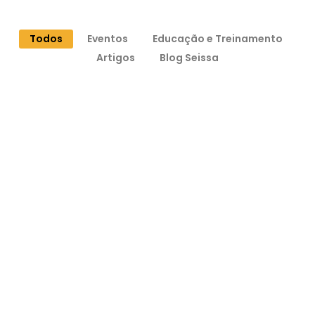
Todos
Eventos
Educação e Treinamento
Artigos
Blog Seissa
Soluções Criativas e Apoio às Mulheres em
Belterra
Como o marketing e grandes parcerias ajudaram o Instituto
ASMARIA’S a dar visibilidade a artesãs no Museu de Ciências da...
Leia mais!