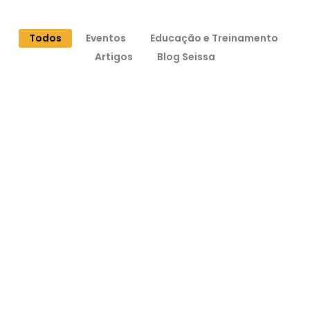
Todos
Eventos
Educação e Treinamento
Artigos
Blog Seissa
Soluções Criativas e Apoio às Mulheres em
Belterra
Como o marketing e grandes parcerias ajudaram o Instituto
ASMARIA’S a dar visibilidade a artesãs no Museu de Ciências da...
Leia mais!